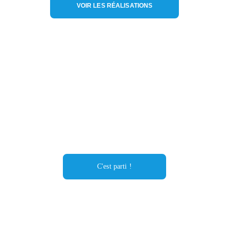
VOIR LES RÉALISATIONS
CONTACTEZ NOUS
Intéressé ? Cliquez ci-dessous pour avoir 
toutes nos informations de contact.
C'est parti !