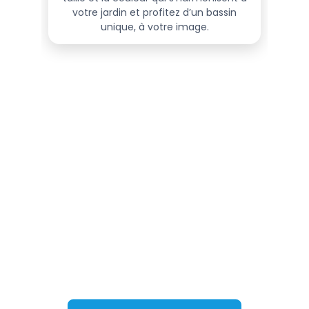
RÉALISATIONS
Retrouvez toutes nos réalisations spécifiques à 
Mon de Pra. Chaque installation sera 
accompagnée d'un témoignage client. Encore des 
doutes ? Allez jeter un œil, vous ne serez pas déçu 
!