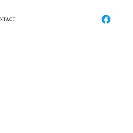
NTACT
 DE PRA
es tailles, de 