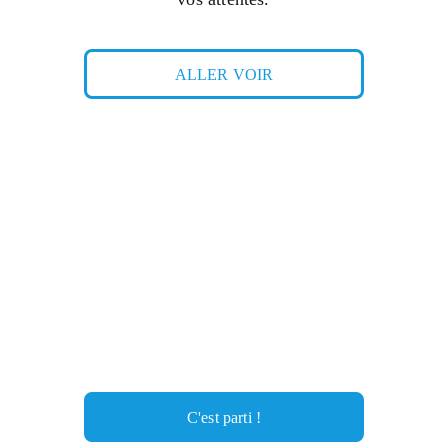
ALLER VOIR
CONTACTEZ NOUS
ressé ? Cliquez ci-dessous pour avoir toutes nos information
contact.
C'est parti !