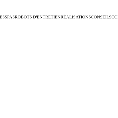
NES
SPAS
ROBOTS D'ENTRETIEN
RÉALISATIONS
CONSEILS
CO
SCINES - MON
LORRAINE PISCINES
marques de Piscine, nous vous proposons des modèles de tout
toutes formes et de toutes couleurs !
Parcourir les réalisations